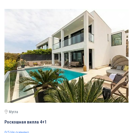
Мугла
Роскошная вилла 4+1
0/5
Не оценено