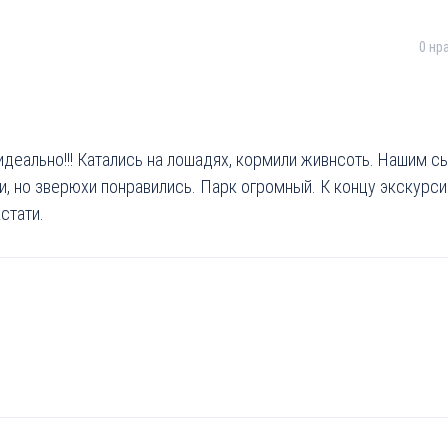
0
нр
идеально!!! Катались на лошадях, кормили живнсоть. Нашим 
ки, но зверюхи понравились. Парк огромный. К концу экскурси
стати.