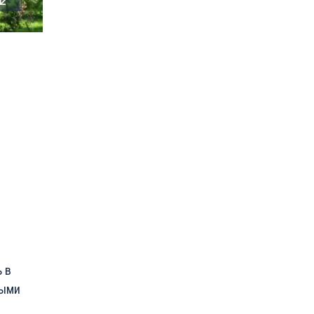
 в
ными