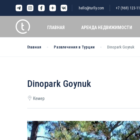
hello@turlly.com
+7 (969) 123-11
ГЛАВНАЯ
АРЕНДА НЕДВИЖИМОСТИ
Главная
Развлечения в Турции
Dinopark Goynuk
Dinopark Goynuk
Кемер