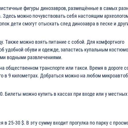
листичные фигуры динозавров, размещённые в самых раз
а. Здесь можно почувствовать себя настоящим археологом
ок дети смогут отыскать след динозавра в песке и друг
оду. Также можно взять питание с собой. Для комфортного
б удобной обуви и одежде, запастись купальным костюмо
ыми водными развлечениями.
 на общественном транспорте или такси. Время в дороге 
его в 9 километрах. Добраться можно на любом микроавтоб
0. Билеты можно купить в кассах при входе или у местных
в 25-30 $. В эту сумму входит прогулка по парку с прос