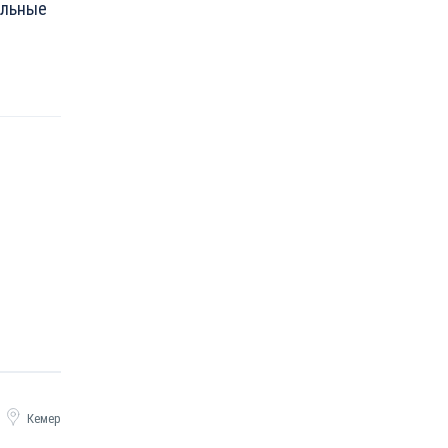
альные
Кемер