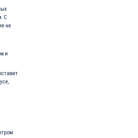
ных
. С
ие не
м и
составит
усе,
мотром