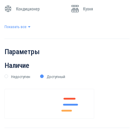
Кондиционер
Кухня
Показать все
Охрана
Парковка
Сауна
Фитнес-зал
Параметры
Наличие
Недоступен
Доступный