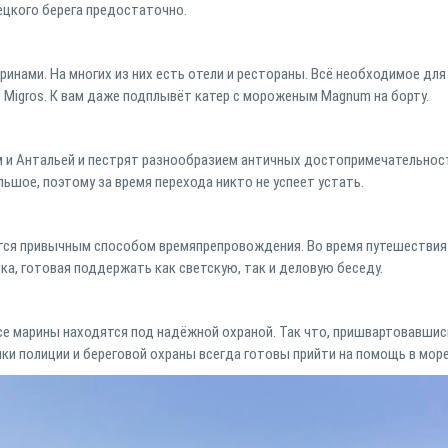
ецкого берега предостаточно.
нами. На многих из них есть отели и рестораны. Всё необходимое для
 Migros. К вам даже подплывёт катер с мороженым Magnum на борту.
и Антальей и пестрят разнообразием античных достопримечательност
ьшое, поэтому за время перехода никто не успеет устать.
тся привычным способом времяпрепровождения. Во время путешествия
ка, готовая поддержать как светскую, так и деловую беседу.
Все марины находятся под надёжной охраной. Так что, пришвартовавшис
ики полиции и береговой охраны всегда готовы прийти на помощь в море