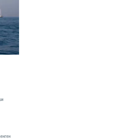
ши
шенген