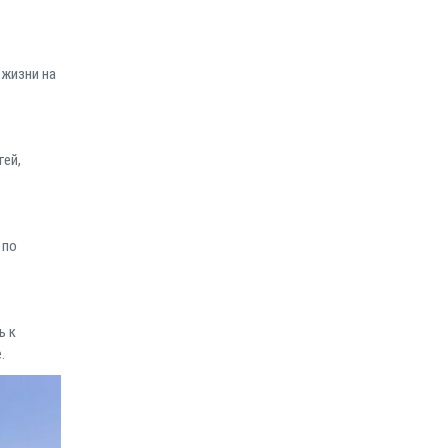
 жизни на
ей,
 по
ь к
.