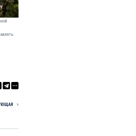
вной
равлять
УЮЩАЯ