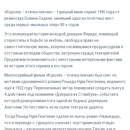
«Королёк − птичка певчая» − турецкий мини-сериал 1986 года от
режиссёра Османа Седена, занявший одно из почётных мест
среди первых «мыльных опер» 90-х годов.
Это волнующая история молодой девушки Фериде, ломающей
стереотипы в борьбе за любовь, свободу и право на
самостоятельную жизнь, вопреки сложившимся предрассудкам и
отсталым взглядам общества, затронула сердца телезрителей.
Предлагаем познакомиться с некоторыми интересными фактами
из истории этого сериала и его героев.
Многосерийный фильм «Королёк − птичка певчая» был снят по
мотивам одноимённого романа Решада Нури Гюнтекина, изданного
ещё в 1922 году. Первоначально автор планировал создать пьесу в
4 действиях под названием «Девушка из Стамбула», события в
которой разворачиваются в одной из бедных деревушек
Анатолии. Но поставить её на сцене театра не удалось.
Тогда Решад Нури Гюнтекин сделал из пьесы роман «Чалыкушу»,
что в переводе с турецкого означает «кустарниковая птица».
Чалыкушу – национальная литературная героиня Турции, как в