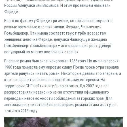
России Алёнушка или Василиса. И этим прозвищем называли
Фериде.
Всего по фильму у Фериде три имени, которые она получает в
разные временные отрезки жизни. Фериде, Чалыкушу и
Гюльбешекер. Эти имена соответствуют трём возрастам
женщины: девочка Фериде, девушка Чалыкушу и женщина
Гюльбешекер. «Гюльбешекер» – это «варенье из роз». Десерт
популярный во многих восточных странах.
Впервые роман был экранизирован в 1966 году. Но именно версия
1986 года принесла ему мировую славу. После просмотра сериала
зрители ринулись читать роман. Некоторые делали это впервые, а
кто-то перечитывал вновь с ещё большим интересом. На
территории СНГ найти книгу было сложно. До 2007 года её
распространяли незаконно из-за отсутствия официального
перевода и невозможности соблюдения авторских прав. Для
англоязычных читателей полная версия романа стала доступна
только в 2018 году.