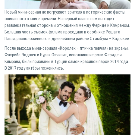
Новый мини-сериал не погружает зрителя в исторические факты
описанного в книге времени. На первый план в нём выходит
развлекательная сторона и отношения между Фериде и Кямраном.
Большая часть съёмок фильма проходила в особняке Решата
Паши, расположенного в древнейшем районе Стамбула − Кадыкее.
После выхода мини-сериала «Королёк − птичка певчая» на экраны,
Фахрийе Эвджен и Бурак Озчивит, исполнившие роли Фериде и
Кямрана, были признаны в Турции самой красивой парой 2014 года.
В 2017 году актёры поженились.