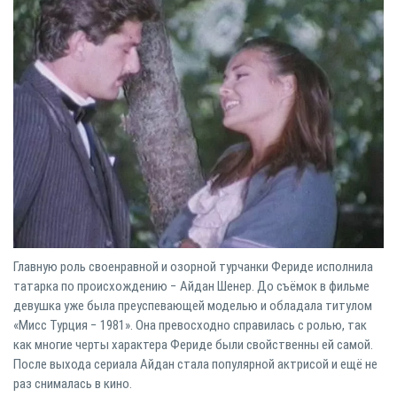
Главную роль своенравной и озорной турчанки Фериде исполнила
татарка по происхождению − Айдан Шенер. До съёмок в фильме
девушка уже была преуспевающей моделью и обладала титулом
«Мисс Турция − 1981». Она превосходно справилась с ролью, так
как многие черты характера Фериде были свойственны ей самой.
После выхода сериала Айдан стала популярной актрисой и ещё не
раз снималась в кино.