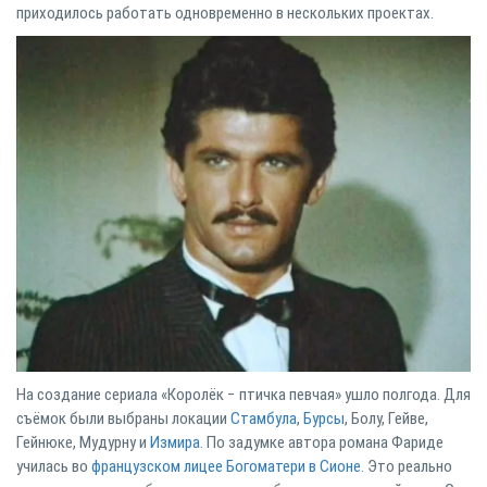
приходилось работать одновременно в нескольких проектах.
На создание сериала «Королёк − птичка певчая» ушло полгода. Для
съёмок были выбраны локации
Стамбула
,
Бурсы
, Болу, Гейве,
Гейнюке, Мудурну и
Измира
. По задумке автора романа Фариде
училась во
французском лицее Богоматери в Сионе
. Это реально