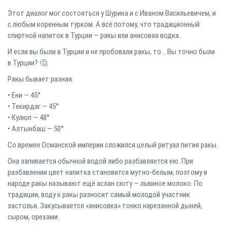
Этот диалог мог состояться у Шурика и с Иваном Васильевичем, и
с любым коренным турком. А всё потому, что традиционный
спиртной напиток в Турции — ракы или анисовая водка.
И если вы были в Турции и не пробовали ракы, то… Вы точно были
в Турции? 🤔
Ракы бывает разная:
• Ени — 45°
• Текирдаг — 45°
• Кулюп — 48°
• Алтынбаш — 50°
Со времен Османской империи сложился целый ритуал пития ракы.
Она запивается обычной водой либо разбавляется ею. При
разбавлении цвет напитка становится мутно-белым, поэтому в
народе ракы называют ещё аслан сюту — львиное молоко. По
традиции, воду к ракы разносит самый молодой участник
застолья. Закусывается «анисовка» тонко нарезанной дыней,
сыром, орехами.