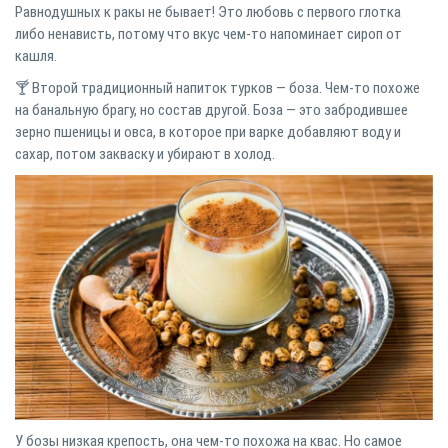
Равнодушных к ракы не бывает! Это любовь с первого глотка
либо ненависть, потому что вкус чем-то напоминает сироп от
кашля.
🍸 Второй традиционный напиток турков — боза. Чем-то похоже
на банальную брагу, но состав другой. Боза — это забродившее
зерно пшеницы и овса, в которое при варке добавляют воду и
сахар, потом закваску и убирают в холод.
У бозы низкая крепость, она чем-то похожа на квас. Но самое