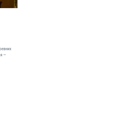
древних
ея —