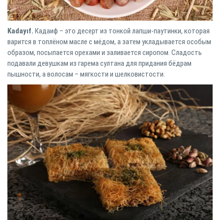
Kadayıf.
Кадаиф – это десерт из тонкой лапши-паутинки, которая
варится в топлёном масле с мёдом, а затем укладывается особым
образом, посыпается орехами и заливается сиропом. Сладость
подавали девушкам из гарема султана для придания бёдрам
пышности, а волосам – мягкости и шелковистости.⠀