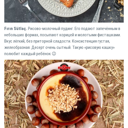
Fırın Sütlaç.
Рисово-молочный пудинг. Его подают запечённым в
небольших формах, посыпают корицей и молотыми фисташками.
Вкус лёгкий, без приторной сладости. Консистенция густая,
желеобразная. Десерт очень сытный. Такую «рисовую кашку»
полюбит каждый ребёнок 😉⠀