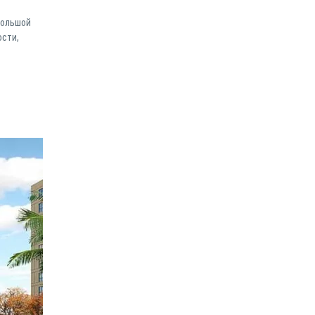
большой
ости,